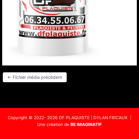
←
Fichier média précédent
Copyright ©
2022- 2026 DF PLAQUISTE | DYLAN FRICAUX
|
Une création de
BE IMAGINATIF